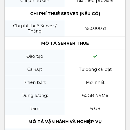
Chi phí token
Giá theo provider
CHI PHÍ THUÊ SERVER (NẾU CÓ)
Chi phí thuê Server /
450.000 đ
Tháng
MÔ TẢ SERVER THUÊ
Đào tạo
Cài Đặt
Tự động cài đặt
Phiên bản:
Mới nhất
Dung lượng:
60GB NVMe
Ram:
6 GB
MÔ TẢ VẬN HÀNH VÀ NGHIỆP VỤ