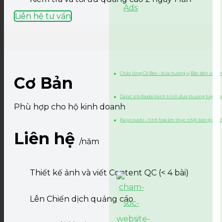
Liên hệ tư vấn
Cháo lòng Cô Béo – Đưa hương vị Bắc đến với l
Cơ Bản
Dalat ichifoods-hành trình đưa thương hiệu đ
Phù hợp cho hộ kinh doanh
Kaiyo sushi – tinh hoa ẩm thực nhật bản giữa l
Liên hệ
/năm
Thiết kế ảnh và viết Content QC (< 4 bài)
Lên Chiến dịch quảng cáo