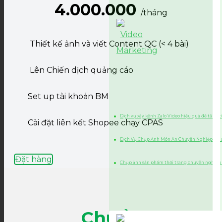
4.000.000
/tháng
Thiết kế ảnh và viết Content QC (< 4 bài)
Lên Chiến dịch quảng cáo
Set up tài khoản BM
Dịch vụ xây kênh Zalo Video hiệu quả để tăng 
Cài đặt liên kết Shopee chạy CPAS
Dịch Vụ Chụp Ảnh Món Ăn Chuyên Nghiệp, Chu
Đặt hàng
Chụp ảnh sản phẩm thời trang chuyên nghiệp
Chuẩn