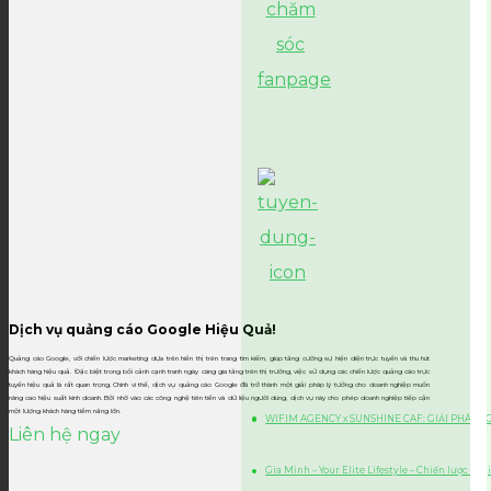
Dịch vụ quảng cáo Google Hiệu Quả!
Quảng cáo Google, với chiến lược marketing dựa trên hiển thị trên trang tìm kiếm, giúp tăng cường sự hiện diện trực tuyến và thu hút
khách hàng hiệu quả. Đặc biệt trong bối cảnh cạnh tranh ngày càng gia tăng trên thị trường, việc sử dụng các chiến lược quảng cáo trực
tuyến hiệu quả là rất quan trọng. Chính vì thế, dịch vụ quảng cáo Google đã trở thành một giải pháp lý tưởng cho doanh nghiệp muốn
nâng cao hiệu suất kinh doanh. Bởi nhờ vào các công nghệ tiên tiến và dữ liệu người dùng, dịch vụ này cho phép doanh nghiệp tiếp cận
một lượng khách hàng tiềm năng lớn.
WIFIM AGENCY x SUNSHINE CAF: GIẢI PHÁP 
Liên hệ ngay
Gia Minh – Your Elite Lifestyle – Chiến lược Di