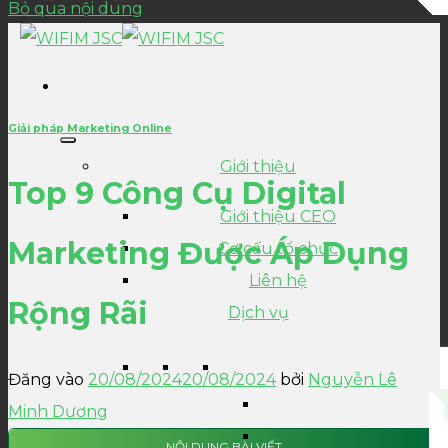
Bỏ qua nội dung
Giải pháp Marketing Online
Giới thiệu
Top 9 Công Cụ Digital
Giới thiệu CEO
Marketing Được Áp Dụng
Cơ cấu tổ chức
Liên hệ
Rộng Rãi
Dịch vụ
Đăng vào
20/08/2024
20/08/2024
bởi
Nguyễn Lê
Minh Dương
NỘI DUNG BÀI VIẾT