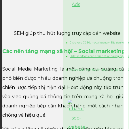
SEM giúp thu hút lượng truy cập đến website
Cháo lòng Cô Béo – Đưa hương vị Bắc đến với l
Các nền tảng mạng xã hội – Social marketing
Dalat ichifoods-hành trình đưa thương hiệu đ
Social Media Marketing là một công cụ quảng cáo
Kaiyo sushi – tinh hoa ẩm thực nhật bản giữa l
phổ biến được nhiều doanh nghiệp ưa chuộng trong
chiến lược tiếp thị hiện đại. Hoạt động này tập trung
vào việc quảng bá thông tin trên mạng xã hội, giúp
doanh nghiệp tiếp cận khách hàng một cách nhanh
chóng và hiệu quả.
Với sự gia tăng về nhiều dùng ở nhiều nền tảng như