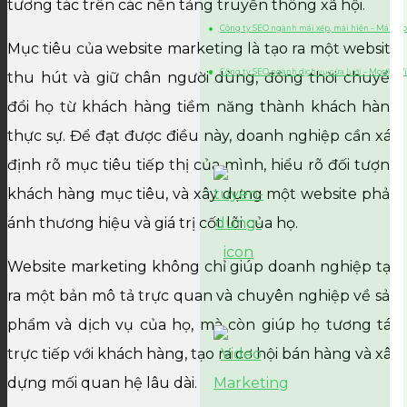
tương tác trên các nền tảng truyền thông xã hội.
Công ty SEO ngành mái xếp, mái hiên – Mái xếp
Mục tiêu của website marketing là tạo ra một website
Công ty SEO ngành dịch vụ cửa lưới – Mosfly 
thu hút và giữ chân người dùng, đồng thời chuyển
đổi họ từ khách hàng tiềm năng thành khách hàng
thực sự. Để đạt được điều này, doanh nghiệp cần xác
định rõ mục tiêu tiếp thị của mình, hiểu rõ đối tượng
khách hàng mục tiêu, và xây dựng một website phản
ánh thương hiệu và giá trị cốt lõi của họ.
Website marketing không chỉ giúp doanh nghiệp tạo
ra một bản mô tả trực quan và chuyên nghiệp về sản
phẩm và dịch vụ của họ, mà còn giúp họ tương tác
trực tiếp với khách hàng, tạo ra cơ hội bán hàng và xây
dựng mối quan hệ lâu dài.