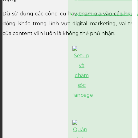
Dù sử dụng các công cụ hay tham gia vào các hoạt
Dịch vụ làm card visit điện tử – Xu hướng netw
động khác trong lĩnh vực digital marketing, vai trò
của content vẫn luôn là không thể phủ nhận.