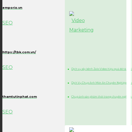
emporio.vn
SEO
https://tbk.com.vn/
SEO
Dịch vụ xây kênh Zalo Video hiệu quả để tăng 
Dịch Vụ Chụp Ảnh Món Ăn Chuyên Nghiệp, Chu
thamtutinphat.com
Chụp ảnh sản phẩm thời trang chuyên nghiệp
SEO