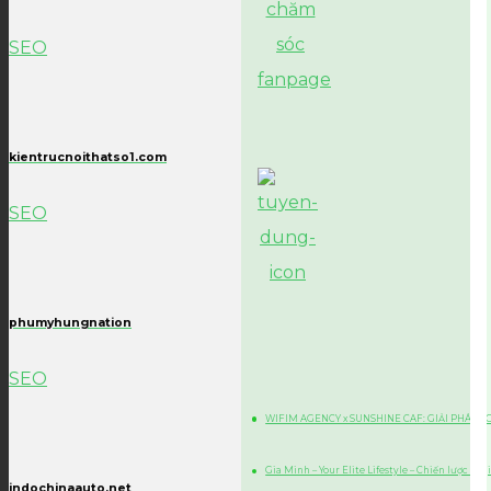
SEO
kientrucnoithatso1.com
SEO
phumyhungnation
SEO
WIFIM AGENCY x SUNSHINE CAF: GIẢI PHÁP 
Gia Minh – Your Elite Lifestyle – Chiến lược Di
indochinaauto.net