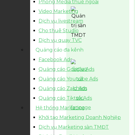
Phòng Media thuê ngoài
Video Marketing
Dịch vụ livestream
Cho thuê Studio
Dịch vụ quay TVC
Quảng cáo đa kênh
Facebook Ads
Quảng cáo Google Ads
Quảng cáo Youtube Ads
Quảng cáo Zalo Ads
Quảng cáo Tiktok Ads
Hệ thống Marketing
Khởi tạo Marketing Doanh Nghiệp
Dịch vụ Marketing sàn TMĐT