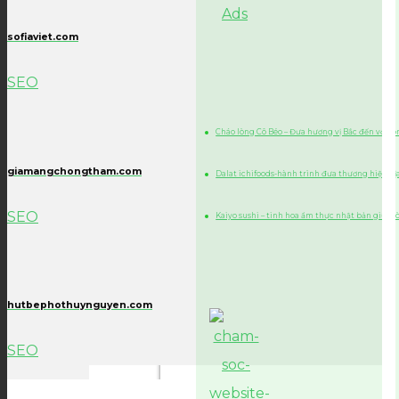
sofiaviet.com
SEO
Cháo lòng Cô Béo – Đưa hương vị Bắc đến với l
giamangchongtham.com
Dalat ichifoods-hành trình đưa thương hiệu đ
SEO
Kaiyo sushi – tinh hoa ẩm thực nhật bản giữa l
hutbephothuynguyen.com
SEO