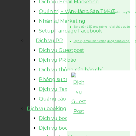
Dịch Vụ Email Marketing
Quản trị + Vận Hành Sàn TMĐT
Quy định mới về Module hình ảnh trong Tin n
Nhân sự Marketing
Bảng đèn LED treo tường – giải pháp quảng cá
Setup Fanpage Facebook
Dịch vụ PR
Dịch vụ email marketing đồng hành cùng tăn
Dịch vụ Guestpost
Dịch vụ PR báo
Dịch vụ thông cáo báo chí
Phóng sự truyền hình
Dịch vụ Textlink sidebar
Quảng cáo ADX
Dịch vụ booking
Dịch vụ booking fanpage
Dịch vụ booking TVC