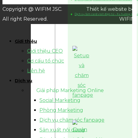
Copyright @ WIFIM JSC.
Thiết kế website bởi
Dịch vụ làm card visit điện tử – Xu hướng netw
All right Reserved.
WIFIM
Giới thiệu
Giới thiệu CEO
Cơ cấu tổ chức
Liên hệ
Dịch vụ
Giải pháp Marketing Online
Social Marketing
Phòng Marketing
Dịch vụ chăm sóc fanpage
Sản xuất nội dung