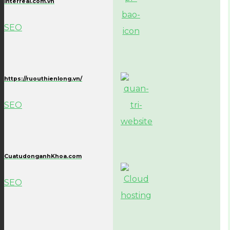
interreal.com.vn
SEO
https://ruouthienlong.vn/
SEO
CuatudonganhKhoa.com
SEO