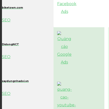
biketown.com
SEO
DidongNCT
SEO
xaydungnhadoi.vn
SEO