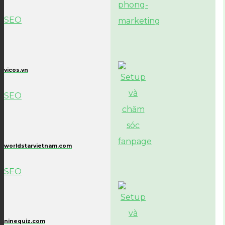
SEO
vicos.vn
SEO
worldstarvietnam.com
SEO
ninequiz.com