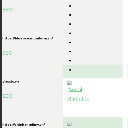
SEO
https://blueoceanuniform.vn/
SEO
classic.vn
SEO
https://shiphangdimy.vn/