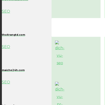
SEO
thoitrangtd.com
SEO
maiche24h.com
SEO