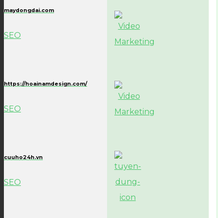
maydongdai.com
SEO
https://hoainamdesign.com/
SEO
cuuho24h.vn
SEO