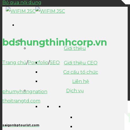
Bỏ qua nội dung
bdshungthinhcorp.vn
Giới thiệu
Trang chủ
/
Portfolio
/
SEO
Giới thiệu CEO
Cơ cấu tổ chức
Liên hệ
Dịch vụ
phumyhungnation
thoitrangtd.com
saigonbptourist.com