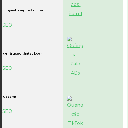
chuyentienquocte.com
SEO
kientrucnoithatso1.com
SEO
lucas.vn
SEO