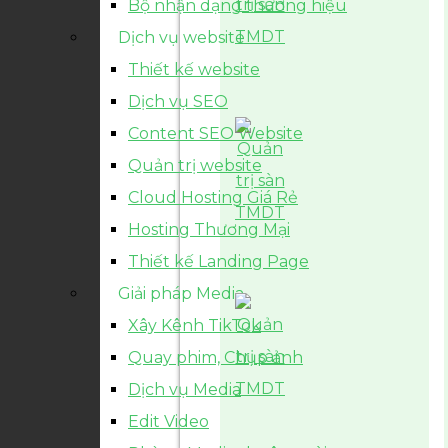
Bộ nhận dạng thương hiệu
Dịch vụ website
Thiết kế website
Dịch vụ SEO
Content SEO Website
Quản trị website
Cloud Hosting Giá Rẻ
Hosting Thương Mại
Thiết kế Landing Page
Giải pháp Media
Xây Kênh TikTok
Quay phim, Chụp ảnh
Dịch vụ Media
Edit Video