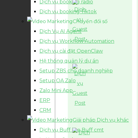
Dịch vụ booking radio
Dịch vụ booking Tiktok
Chuyển đổi số
Dịch Vụ AI Agent
Dịch vụ Workflow Automation
Dịch vụ cài đặt OpenClaw
Hệ thống quản lý dự án
Setup ZBS cho doanh nghiệp
Setup OA Zalo
Zalo Mini App
ERP
CRM
Giải pháp Dịch vụ khác
Dịch vụ Buff like Buff cmt