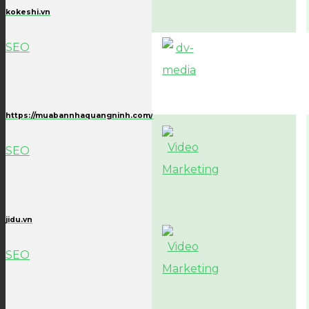
kokeshi.vn
SEO
https://muabannhaquangninh.com/
SEO
jidu.vn
SEO