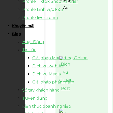
Profile Tiktok Shop Partner
Profile Lĩnh vực F&B
Profile livestream
Khuyến mãi
Blog
Hoạt Động
Tin tức
Giải pháp Marketing Online
Dịch vụ website
Dịch vụ Media
Giải pháp phần mềm
Sổ tay khách hàng
Tuyển dụng
Kiến thức doanh nghiệp