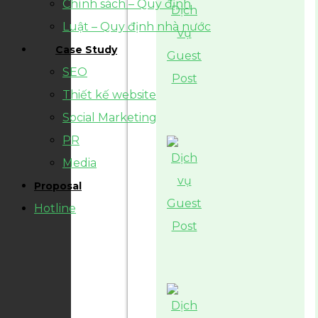
Chính sách – Quy định
Luật – Quy định nhà nước
Case Study
SEO
Thiết kế website
Social Marketing
PR
Media
Proposal
Hotline