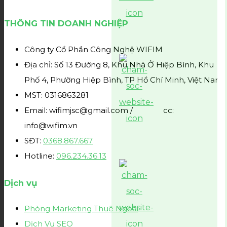
THÔNG TIN DOANH NGHIỆP
Công ty Cổ Phần Công Nghệ WIFIM
Địa chỉ: Số 13 Đường 8, Khu Nhà Ở Hiệp Bình, Khu
Phố 4, Phường Hiệp Bình, TP Hồ Chí Minh, Việt Nam
MST: 0316863281
Email: wifimjsc@gmail.com / cc:
info@wifim.vn
SĐT:
0368.867.667
Hotline:
096.234.36.13
Dịch vụ
Phòng Marketing Thuê Ngoài
Dịch Vụ SEO