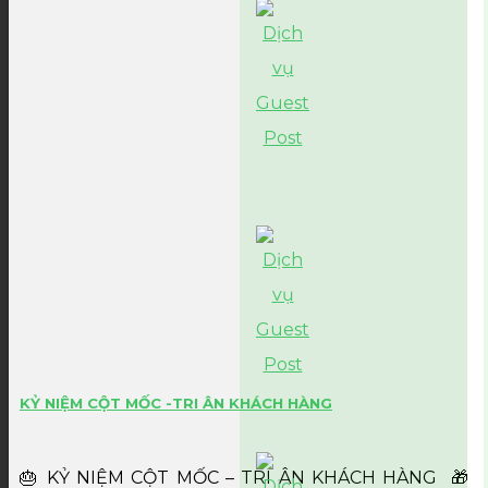
KỶ NIỆM CỘT MỐC -TRI ÂN KHÁCH HÀNG
🎂 KỶ NIỆM CỘT MỐC – TRI ÂN KHÁCH HÀNG 🎁