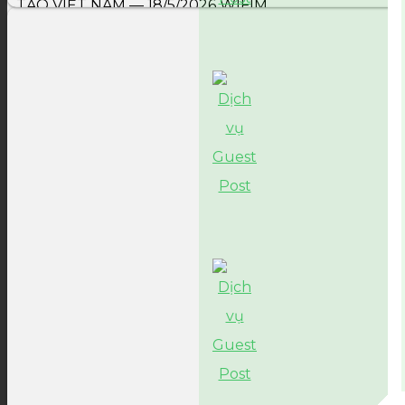
TẠO VIỆT NAM — 18/5/2026 WIFIM...