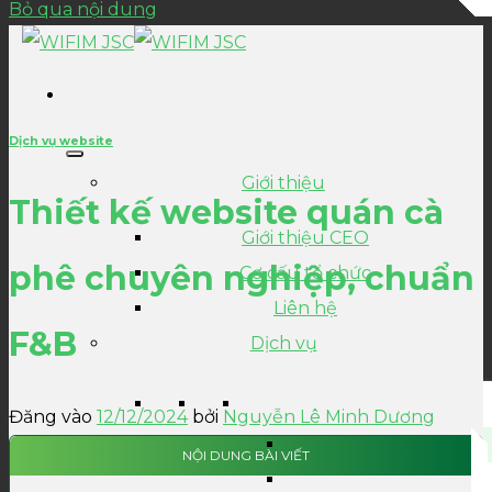
Bỏ qua nội dung
Dịch vụ website
Giới thiệu
Thiết kế website quán cà
Giới thiệu CEO
phê chuyên nghiệp, chuẩn
Cơ cấu tổ chức
Liên hệ
F&B
Dịch vụ
Đăng vào
12/12/2024
bởi
Nguyễn Lê Minh Dương
NỘI DUNG BÀI VIẾT