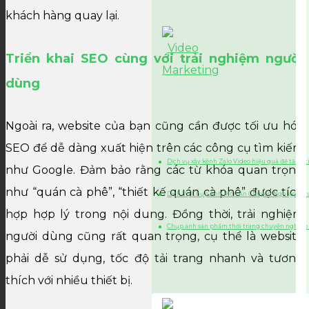
khách hàng quay lại.
Triển khai SEO cùng với trải nghiệm người
dùng
Ngoài ra, website của bạn cũng cần được tối ưu hóa
SEO để dễ dàng xuất hiện trên các công cụ tìm kiếm
Dịch vụ xây kênh Zalo Video hiệu quả để tăng 
như Google. Đảm bảo rằng các từ khóa quan trọng
như “quán cà phê”, “thiết kế quán cà phê” được tích
Dịch Vụ Chụp Ảnh Món Ăn Chuyên Nghiệp, Chu
hợp hợp lý trong nội dung. Đồng thời, trải nghiệm
Chụp ảnh sản phẩm thời trang chuyên nghiệp
người dùng cũng rất quan trọng, cụ thể là website
phải dễ sử dụng, tốc độ tải trang nhanh và tương
thích với nhiều thiết bị.