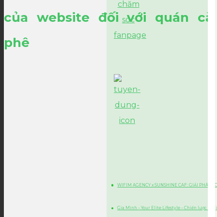
của website đối với quán cà
phê
WIFIM AGENCY x SUNSHINE CAF: GIẢI PHÁP 
Gia Minh – Your Elite Lifestyle – Chiến lược Di