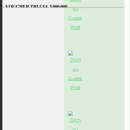
𝐕𝐎𝐔𝐂𝐇𝐄𝐑 𝐓𝐑𝐈̣ 𝐆𝐈𝐀́ 𝟑.𝟎𝟎𝟎.𝟎𝟎𝟎...