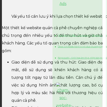
Vài yếu tố cần lưu ý khi lựa chọn thiết kế website
Một thiết kế website quán cà phê chuyên nghiệp cần
chú trọng đến nhiều yếu tố để thu hút và giữ chân
Cháo lòng Cô Béo – Đưa hương vị Bắc đến với l
khách hàng. Các yếu tố quan trọng cần đảm bảo bao
Dalat ichifoods-hành trình đưa thương hiệu đ
gồm:
Kaiyo sushi – tinh hoa ẩm thực nhật bản giữa l
Giao diện dễ sử dụng và thu hút: Giao diện đẹp
mắt, dễ sử dụng sẽ khiến khách hàng có ấn
tượng tốt ngay từ lần đầu tiên. Cần chú ý đến
việc sử dụng hình ảnh chất lượng cao, bố cục
hợp lý và màu sắc hài hòa với thương hiệu của
quán cà phê.