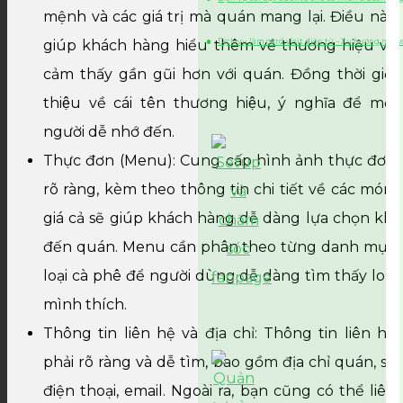
mệnh và các giá trị mà quán mang lại. Điều này
Dịch vụ làm card visit điện tử – Xu hướng netw
giúp khách hàng hiểu thêm về thương hiệu và
cảm thấy gần gũi hơn với quán. Đồng thời giới
thiệu về cái tên thương hiệu, ý nghĩa để mọi
người dễ nhớ đến.
Thực đơn (Menu): Cung cấp hình ảnh thực đơn
rõ ràng, kèm theo thông tin chi tiết về các món,
giá cả sẽ giúp khách hàng dễ dàng lựa chọn khi
đến quán. Menu cần phân theo từng danh mục
loại cà phê để người dùng dễ dàng tìm thấy loại
mình thích.
Thông tin liên hệ và địa chỉ: Thông tin liên hệ
phải rõ ràng và dễ tìm, bao gồm địa chỉ quán, số
điện thoại, email. Ngoài ra, bạn cũng có thể liên