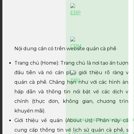
Nội dung cần có trên website quán cà phê
Trang chủ (Home): Trang chủ là nơi tạo ấn tượng
đầu tiên và nó cần phải giới thiệu rõ ràng về
quán cà phê. Chẳng hạn như với các hình ảnh
hấp dẫn và thông tin nổi bật về các dịch vụ
chính (thực đơn, không gian, chương trình
khuyến mãi).
Giới thiệu về quán (About Us): Phần này cần
RAG là gì trong AI? Công nghệ giúp AI giảm bớt
cung cấp thông tin về lịch sử quán cà phê, sứ
Dịch vụ cài đặt ubuntu cho cá nhân & doanh n